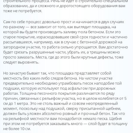
строительного процесса. Речь не идет о строительно-специальном
образовании, да и сложного и дорогостоящего оборудования вам
тоже не потребуется.
Сам по себе процесс довольно прост и начинается в двух случаях
по-разному — все зависит от того, как выглядит площадка, на
которой вы будете производить заливку пола бетоном. Если это
старое покрытие, израсходовавшее свой срок годности и частично
рассыпавшееся, например, как в случае с бетонной дорожкой на
загородном участке, то работа сильно упрощается. Вам достаточно
будет срезать разрушенные части, убрать их, а трещины можно
просто замазать. Места, где до этого были крупные дефекты, тоже
следует выровнять.
Но зачастую бывает так, что площадка представляет собой
местность без каких-либо следов бетона. На чистом участке
предварительно необходимо утрамбовать песок наподобие той
подушки, которую используют под асфальтом при дорожных
работах. Толщина песочного покрытия различается по ряду
причин, связанных с рельефом участка, но в целом колеблется от 5
см до 1 метра. Это не столь важный и совсем неопределенный
момент, поскольку над подушкой, сверху присыпанной щебнем,
должен быть уложен абсолютно ровный и прочный бетон. Так что
на рельефной местности вам понадобится немало песка. Щебня
при этом не потребуется заказывать много — слой будет в толщину
не более 10 см.