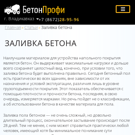
г. Владикавказ
+7 (8672)
28-95-96
Главная
Статьи
Заливка бетона
»
»
ЗАЛИВКА БЕТОНА
Наилучшим материалом для устройства напольного покрытия
является бетон. Он выдерживает максимальные нагрузки и дольше
всего сохраняет целостный вид, конечно, при условии того, что
заливка бетона будет выполнена правильно. Сегодня бетонный пол
есть практически во всех зданиях, вне зависимости от их
назначения и условий эксплуатации, различия лишь в уровне
грузоподъемности покрытия. Этот показатель обеспечивается с
помощью плотности и прочности бетона, последняя, в свою
очередь, измеряется марками. Но речь пойдет не о классификации,
а об использовании бетона в качестве материала для пола.
Заливка пола бетоном — не очень сложный, но довольно
длительный процесс, окончательное застывание происходит после
28 дней. Тем не менее, с ним может справиться практически любой
человек, имеющий хотя бы минимальное понимание сути