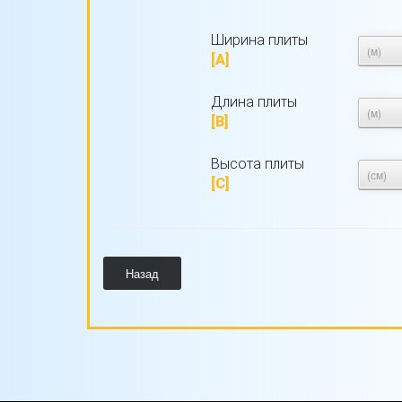
Ширина плиты
[A]
Длина плиты
[B]
Высота плиты
[С]
Назад